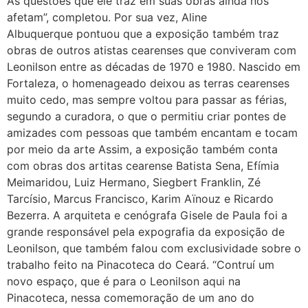
As questões que ele traz em suas obras ainda nos
afetam”, completou. Por sua vez, Aline
Albuquerque pontuou que a exposição também traz
obras de outros atistas cearenses que conviveram com
Leonilson entre as décadas de 1970 e 1980. Nascido em
Fortaleza, o homenageado deixou as terras cearenses
muito cedo, mas sempre voltou para passar as férias,
segundo a curadora, o que o permitiu criar pontes de
amizades com pessoas que também encantam e tocam
por meio da arte Assim, a exposição também conta
com obras dos artitas cearense Batista Sena, Efímia
Meimaridou, Luiz Hermano, Siegbert Franklin, Zé
Tarcísio, Marcus Francisco, Karim Aïnouz e Ricardo
Bezerra. A arquiteta e cenógrafa Gisele de Paula foi a
grande responsável pela expografia da exposição de
Leonilson, que também falou com exclusividade sobre o
trabalho feito na Pinacoteca do Ceará. “Contruí um
novo espaço, que é para o Leonilson aqui na
Pinacoteca, nessa comemoração de um ano do